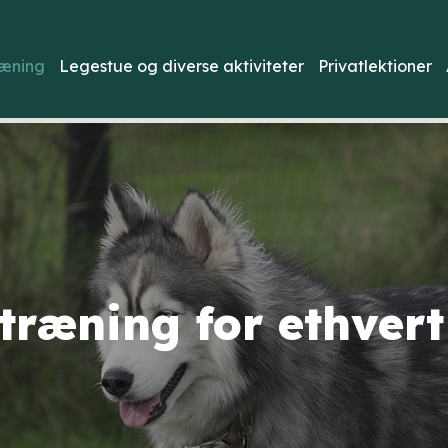
æning
Legestue og diverse aktiviteter
Privatlektioner
ræning for ethver