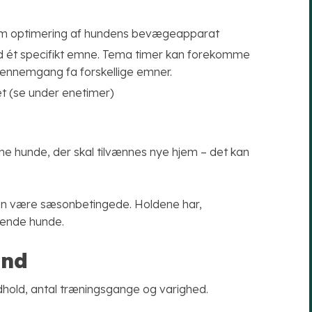
om optimering af hundens bevægeapparat
d ét specifikt emne. Tema timer kan forekomme
gennemgang fa forskellige emner.
 (se under enetimer)
ne hunde, der skal tilvænnes nye hjem – det kan
an være sæsonbetingede. Holdene har,
agende hunde.
und
ndhold, antal træningsgange og varighed.