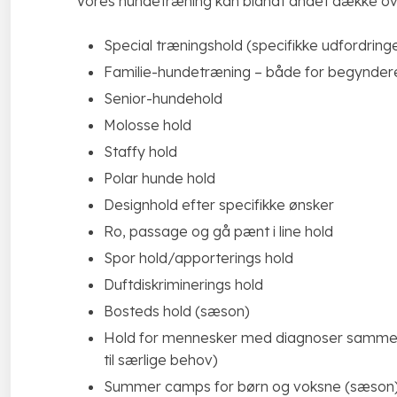
Vores hundetræning kan blandt andet dække ov
​Special træningshold (specifikke udfordring
​Familie-hundetræning – både for begynder
​Senior-hundehold
Molosse hold
Staffy hold
Polar hunde hold
Designhold efter specifikke ønsker
Ro, passage og gå pænt i line hold
Spor hold/apporterings hold
Duftdiskriminerings hold
Bosteds hold (sæson)
Hold for mennesker med diagnoser sammen
til særlige behov)
​Summer camps for børn og voksne (sæson