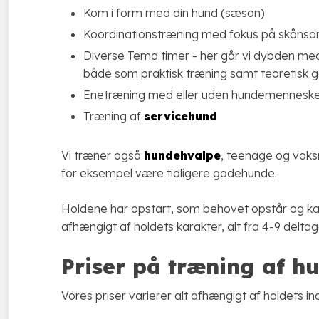
Kom i form med din hund (sæson)
Koordinationstræning med fokus på skåns
Diverse Tema timer - her går vi dybden me
både som praktisk træning samt teoretisk 
Enetræning med eller uden hundemennesket
Træning af
servicehund
Vi træner også
hundehvalpe
, teenage og voks
for eksempel være tidligere gadehunde.
Holdene har opstart, som behovet opstår og k
afhængigt af holdets karakter, alt fra 4-9 delt
Priser på træning af h
Vores priser varierer alt afhængigt af holdets i