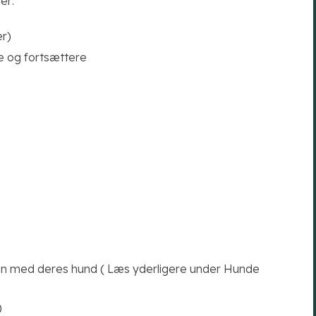
er:
er)
e og fortsættere
 med deres hund ( Læs yderligere under Hunde
)