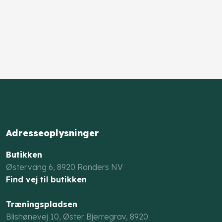
Adresseoplysninger
Butikken
Østervang 6, 8920 Randers NV​​
Find vej til butikken
Træningspladsen
Blishønevej 10, Øster Bjerregrav, 8920