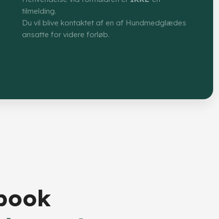
tilmelding.
Du vil blive kontaktet af en af Hundmedglædes
ansatte for videre forløb.​
ebook