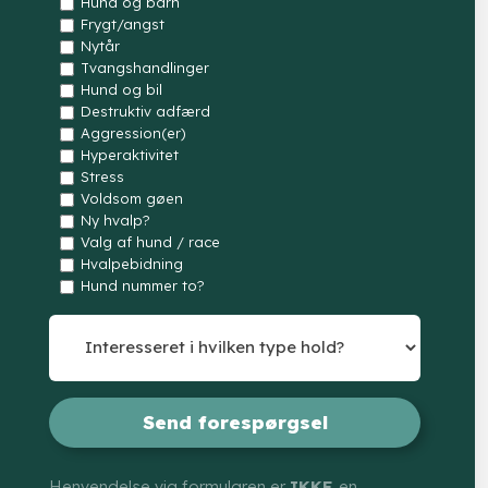
Hund og barn
Frygt/angst
Nytår
Tvangshandlinger
Hund og bil
Destruktiv adfærd
Aggression(er)
Hyperaktivitet
Stress
Voldsom gøen
Ny hvalp?
Valg af hund / race
Hvalpebidning
Hund nummer to?
Henvendelse via formularen er
IKKE
en