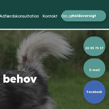
Holdoversigt​
Adfærdskonsultation
Kontakt
Om os
20 85 75 57
E-mail
t behov
Facebook