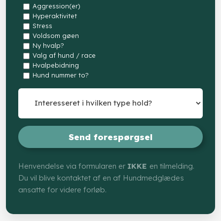
Aggression(er)
Hyperaktivitet
Stress
Voldsom gøen
Ny hvalp?
Valg af hund / race
Hvalpebidning
Hund nummer to?
Henvendelse via formularen er
IKKE
en tilmelding.
Du vil blive kontaktet af en af Hundmedglædes
ansatte for videre forløb.​