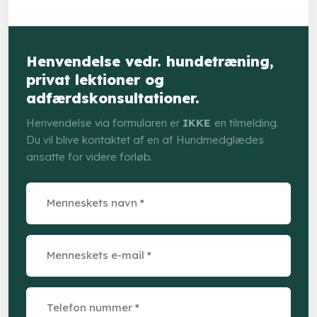
Henvendelse vedr. hundetræning,
privat lektioner og
adfærdskonsultationer.
Henvendelse via formularen er
IKKE
en tilmelding.
Du vil blive kontaktet af en af Hundmedglædes
ansatte for videre forløb.