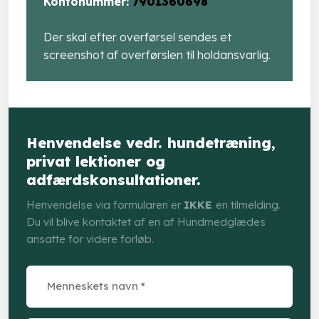
​Kontonummer:
7901360698
Der skal efter overførsel sendes et
screenshot af overførslen til holdansvarlig.
Henvendelse vedr. hundetræning,
privat lektioner og
adfærdskonsultationer.
Henvendelse via formularen er
IKKE
en tilmelding.
Du vil blive kontaktet af en af Hundmedglædes
ansatte for videre forløb.