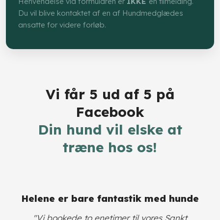
Henvendelse via formularen er
IKKE
en tilmelding.
Du vil blive kontaktet af en af Hundmedglædes
ansatte for videre forløb.​
Vi får 5 ud af 5 på
Facebook
​Din hund vil elske at
træne hos os!
​Helene er bare fantastik med hunde
​"Vi bookede to enetimer til vores Sankt