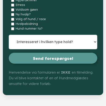
Hyperaktivitet
Stress
Voldsom gøen
Ny hvalp?
Valg af hund / race
Hvalpebidning
Hund nummer to?
Henvendelse via formularen er
IKKE
en tilmelding.
Du vil blive kontaktet af en af Hundmedglædes
ansatte for videre forløb.​