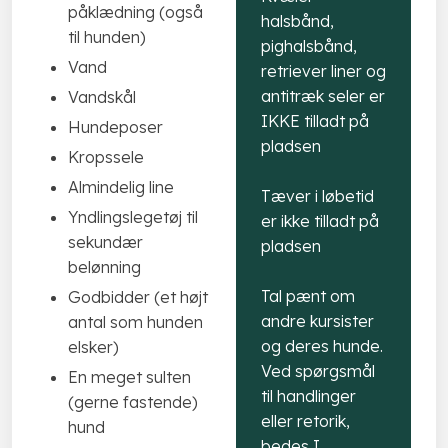
påklædning (også
halsbånd,
til hunden)
pighalsbånd,
Vand
retriever liner og
antitræk seler er
Vandskål
IKKE tilladt på
Hundeposer
pladsen
Kropssele
Almindelig line
Tæver i løbetid
Yndlingslegetøj til
er ikke tilladt på
sekundær
pladsen
belønning
Tal pænt om
Godbidder (et højt
andre kursister
antal som hunden
og deres hunde.
elsker)
Ved spørgsmål
En meget sulten
til handlinger
(gerne fastende)
eller retorik,
hund
bedes I