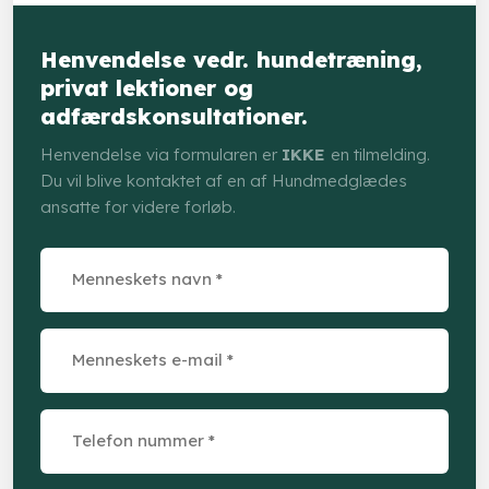
Henvendelse vedr. hundetræning,
privat lektioner og
adfærdskonsultationer.
Henvendelse via formularen er
IKKE
en tilmelding.
Du vil blive kontaktet af en af Hundmedglædes
ansatte for videre forløb.