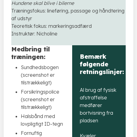
Hundene skal blive i bilerne
Træningsfokus: lineføring, passage og håndtering
af udstyr
Teoretisk fokus: markeringsadfærd
Instruktør: Nicholine
Medbring til
Bemærk
træningen:
følgende
Sundhedsbogen
retningslinjer:
(screenshot er
tilstrækkeligt)
Al​ brug af fysisk
Forsikringspolice
afstraffelse
(screenshot er
medfører
tilstrækkeligt)
bortvisning fra
Halsbånd med
pladsen​
lovpligtigt ID-tegn
Fornuftig
Kvæler