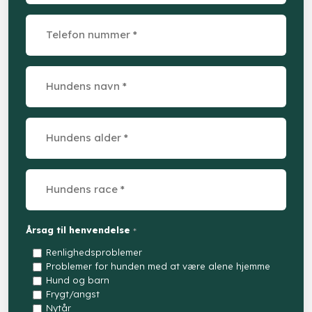
Årsag til henvendelse
*
Renlighedsproblemer
Problemer for hunden med at være alene hjemme
Hund og barn
Frygt/angst
Nytår