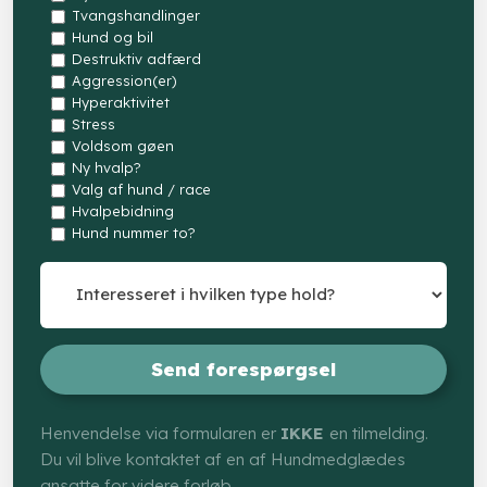
Tvangshandlinger
Hund og bil
Destruktiv adfærd
Aggression(er)
Hyperaktivitet
Stress
Voldsom gøen
Ny hvalp?
Valg af hund / race
Hvalpebidning
Hund nummer to?
Henvendelse via formularen er
IKKE
en tilmelding.
Du vil blive kontaktet af en af Hundmedglædes
ansatte for videre forløb.​