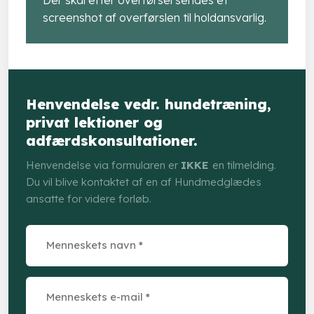
screenshot af overførslen til holdansvarlig.
Henvendelse vedr. hundetræning,
privat lektioner og
adfærdskonsultationer.
Henvendelse via formularen er
IKKE
en tilmelding.
Du vil blive kontaktet af en af Hundmedglædes
ansatte for videre forløb.