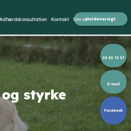
Holdoversigt​
Adfærdskonsultation
Kontakt
Om os
20 85 75 57
E-mail
 og styrke
Facebook