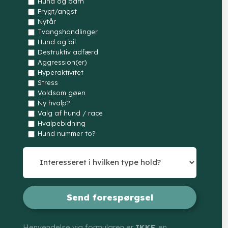
Hund og barn
Frygt/angst
Nytår
Tvangshandlinger
Hund og bil
Destruktiv adfærd
Aggression(er)
Hyperaktivitet
Stress
Voldsom gøen
Ny hvalp?
Valg af hund / race
Hvalpebidning
Hund nummer to?
Henvendelse via formularen er
IKKE
en