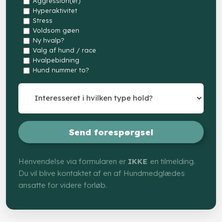
Aggression(er)
Hyperaktivitet
Stress
Voldsom gøen
Ny hvalp?
Valg af hund / race
Hvalpebidning
Hund nummer to?
Henvendelse via formularen er
IKKE
en tilmelding.
Du vil blive kontaktet af en af Hundmedglædes
ansatte for videre forløb.​