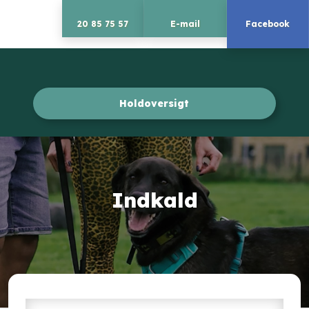
20 85 75 57
E-mail
Facebook
Holdoversigt​
Indkald​