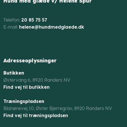
Hund med glæde v/ Helene Spur
​Telefon:
20 85 75 57
E-mail: ​
helene@hundmedglaede.dk
Adresseoplysninger
Butikken
Østervang 6, 8920 Randers NV​​
Find vej til butikken
Træningspladsen
Blishønevej 10, Øster Bjerregrav, 8920 Randers NV
Find vej til træningspladsen