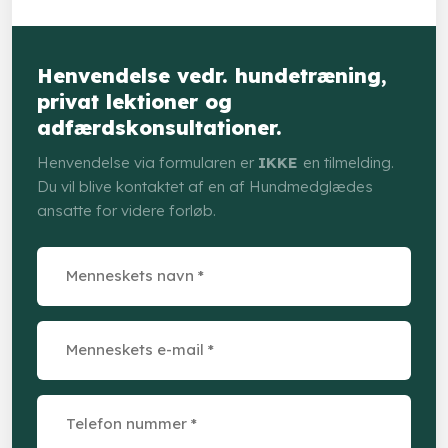
Henvendelse vedr. hundetræning,
privat lektioner og
adfærdskonsultationer.
Henvendelse via formularen er
IKKE
en tilmelding.
Du vil blive kontaktet af en af Hundmedglædes
ansatte for videre forløb.