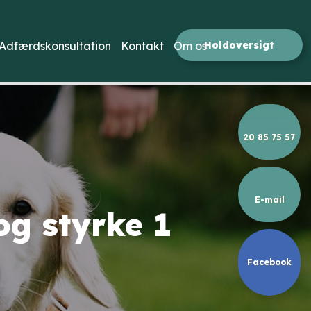
Holdoversigt​
Adfærdskonsultation
Kontakt
Om os
20 85 75 57
E-mail
og styrke 1
Facebook