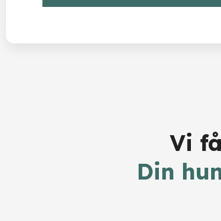
Vi f
​Din hu