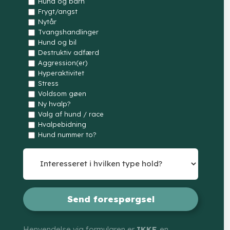
Hund og barn
Frygt/angst
Nytår
Tvangshandlinger
Hund og bil
Destruktiv adfærd
Aggression(er)
Hyperaktivitet
Stress
Voldsom gøen
Ny hvalp?
Valg af hund / race
Hvalpebidning
Hund nummer to?
Henvendelse via formularen er
IKKE
en